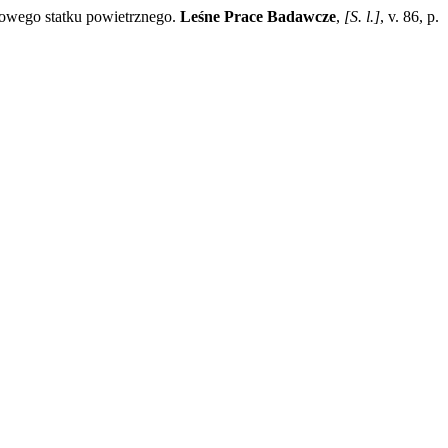
owego statku powietrznego.
Leśne Prace Badawcze
,
[S. l.]
, v. 86, p.