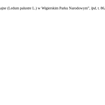
czajne (Ledum palustre L.) w Wigierskim Parku Narodowym”,
lpd
, t. 8