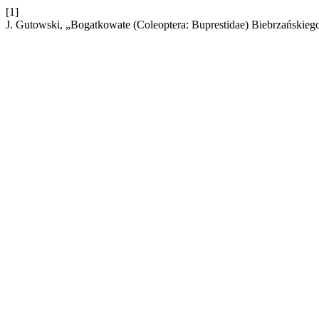
[1]
J. Gutowski, „Bogatkowate (Coleoptera: Buprestidae) Biebrzańskieg