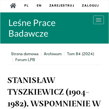
Main
PL
EN
ZAREJESTRUJ
ZALOGUJ
Navigation
Main
Content
Togg
Sidebar
navi
Strona domowa
Archiwum
Tom 84 (2024)
Forum LPB
STANISŁAW
TYSZKIEWICZ (1904–
1982). WSPOMNIENIE W