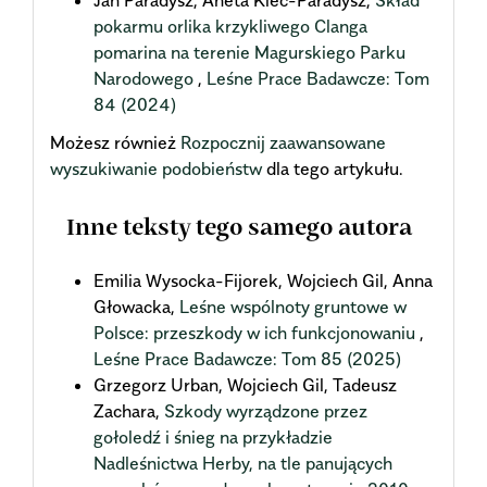
Jan Paradysz, Aneta Kiec-Paradysz,
Skład
pokarmu orlika krzykliwego Clanga
pomarina na terenie Magurskiego Parku
Narodowego
,
Leśne Prace Badawcze: Tom
84 (2024)
Możesz również
Rozpocznij zaawansowane
wyszukiwanie podobieństw
dla tego artykułu.
Inne teksty tego samego autora
Emilia Wysocka-Fijorek, Wojciech Gil, Anna
Głowacka,
Leśne wspólnoty gruntowe w
Polsce: przeszkody w ich funkcjonowaniu
,
Leśne Prace Badawcze: Tom 85 (2025)
Grzegorz Urban, Wojciech Gil, Tadeusz
Zachara,
Szkody wyrządzone przez
gołoledź i śnieg na przykładzie
Nadleśnictwa Herby, na tle panujących