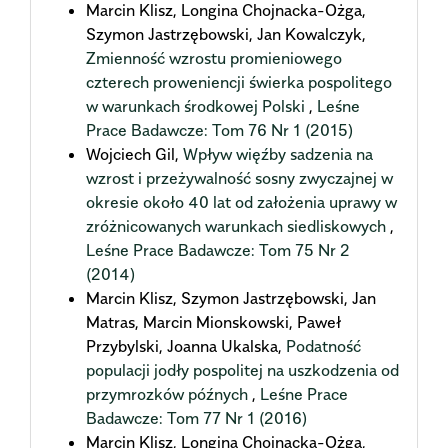
Marcin Klisz, Longina Chojnacka-Ożga,
Szymon Jastrzębowski, Jan Kowalczyk,
Zmienność wzrostu promieniowego
czterech proweniencji świerka pospolitego
w warunkach środkowej Polski
,
Leśne
Prace Badawcze: Tom 76 Nr 1 (2015)
Wojciech Gil,
Wpływ więźby sadzenia na
wzrost i przeżywalność sosny zwyczajnej w
okresie około 40 lat od założenia uprawy w
zróżnicowanych warunkach siedliskowych
,
Leśne Prace Badawcze: Tom 75 Nr 2
(2014)
Marcin Klisz, Szymon Jastrzębowski, Jan
Matras, Marcin Mionskowski, Paweł
Przybylski, Joanna Ukalska,
Podatność
populacji jodły pospolitej na uszkodzenia od
przymrozków późnych
,
Leśne Prace
Badawcze: Tom 77 Nr 1 (2016)
Marcin Klisz, Longina Chojnacka-Ożga,