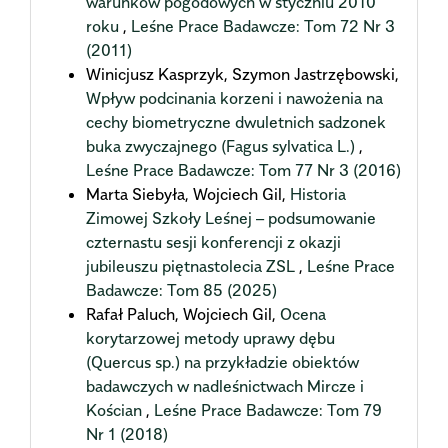
warunków pogodowych w styczniu 2010
roku
,
Leśne Prace Badawcze: Tom 72 Nr 3
(2011)
Winicjusz Kasprzyk, Szymon Jastrzębowski,
Wpływ podcinania korzeni i nawożenia na
cechy biometryczne dwuletnich sadzonek
buka zwyczajnego (Fagus sylvatica L.)
,
Leśne Prace Badawcze: Tom 77 Nr 3 (2016)
Marta Siebyła, Wojciech Gil,
Historia
Zimowej Szkoły Leśnej – podsumowanie
czternastu sesji konferencji z okazji
jubileuszu piętnastolecia ZSL
,
Leśne Prace
Badawcze: Tom 85 (2025)
Rafał Paluch, Wojciech Gil,
Ocena
korytarzowej metody uprawy dębu
(Quercus sp.) na przykładzie obiektów
badawczych w nadleśnictwach Mircze i
Kościan
,
Leśne Prace Badawcze: Tom 79
Nr 1 (2018)